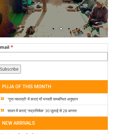
*
Email
PUJA OF THIS MONTH
'गुप्त नवरात्रों' में कराएं माँ भगवती समबन्धित अनुष्ठान
सावन में कराएं 'रुद्राभिषेक' 30 जुलाई से 28 अगस्त
NEW ARRIVALS