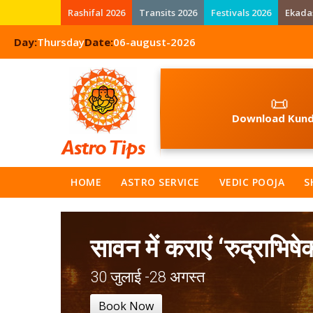
Rashifal 2026
Transits 2026
Festivals 2026
Ekada
Day:
Thursday
Date:
06-august-2026
📜
Download Kund
HOME
ASTRO SERVICE
VEDIC POOJA
S
सावन में कराएं ‘रुद्राभिषे
30 जुलाई -28 अगस्त
Book Now