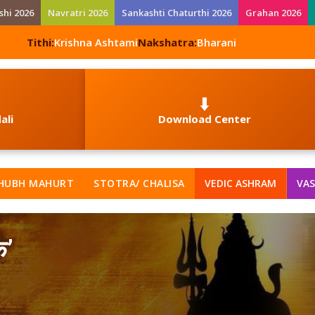
shi 2026
Navratri 2026
Sankashti Chaturthi 2026
Grahan 2026
Tithi:
Krishna Ashtami
Nakshatra:
Bharani
⬇️
ali
Download Center
HUBH MAHURT
STOTRA/ CHALISA
VEDIC ASHRAM
VAS
क’