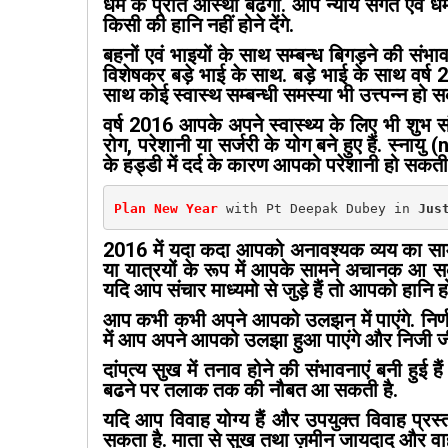
धर्म के प्रति आस्था बढेगी. आप न्याय संगत एवं धर्म 
किसी की हानि नहीं होने देंगे.
बहनों एवं भाइयों के साथ सम्बन्ध बिगड़ने की संभाव
विशेषकर बड़े भाई के साथ. बड़े भाई के साथ वर्ष 20
साथ कोई स्वास्थ सम्बन्धी समस्या भी उत्त्पन्न हो
वर्ष 2016 आपके अपने स्वास्थ्य के लिए भी शुभ संकेत
रोग, परेशानी या सर्जरी के योग बने हुए हैं. स्न
के हड्डी में दर्द के कारण आपको परेशानी हो सकती 
Plan New Year
 with Pt Deepak Dubey in 
Jus
2016 में यदा कदा आपको अनावश्यक व्यय का सा
या यात्रयों के रूप में आपके सामने अचानक आ सकत
यदि आप संचार माध्यमो से जुड़े हैं तो आपको हानि ह
आप कभी कभी अपने आपको उलझन में पाएंगे. निर्णय ल
में आप अपने आपको उलझा हुआ पाएंगे और निजी जीव
दांपत्य सुख में तनाव होने की संभावनाएं बनी हुई ह
बढने पर तलाक तक की नौबत आ सकती है.
यदि आप विवाह योग्य हैं और उपयुक्त विवाह प्रस्ताव
सकता है. माता से सुख तथा ज़मीन जायदाद और वाहन 