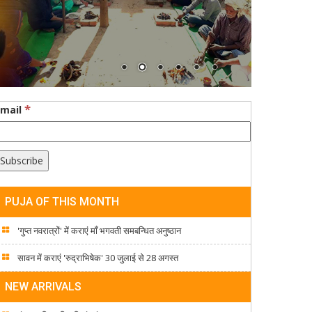
*
Email
PUJA OF THIS MONTH
'गुप्त नवरात्रों' में कराएं माँ भगवती समबन्धित अनुष्ठान
सावन में कराएं 'रुद्राभिषेक' 30 जुलाई से 28 अगस्त
NEW ARRIVALS