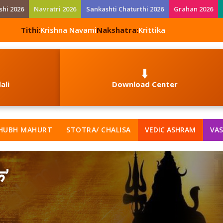
shi 2026
Navratri 2026
Sankashti Chaturthi 2026
Grahan 2026
Tithi:
Krishna Navami
Nakshatra:
Krittika
⬇️
ali
Download Center
HUBH MAHURT
STOTRA/ CHALISA
VEDIC ASHRAM
VAS
क’