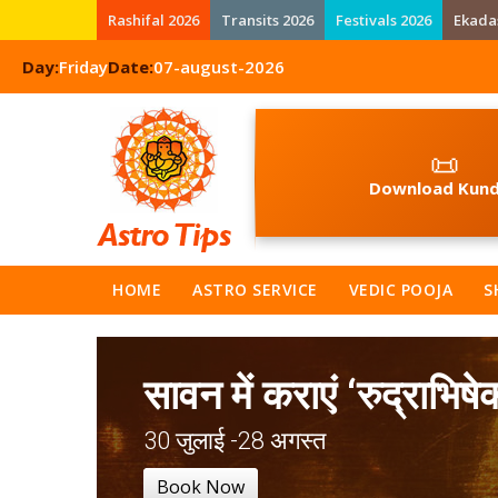
Rashifal 2026
Transits 2026
Festivals 2026
Ekada
Day:
Friday
Date:
07-august-2026
📜
Download Kund
HOME
ASTRO SERVICE
VEDIC POOJA
S
सावन में कराएं ‘रुद्राभिषे
30 जुलाई -28 अगस्त
Book Now