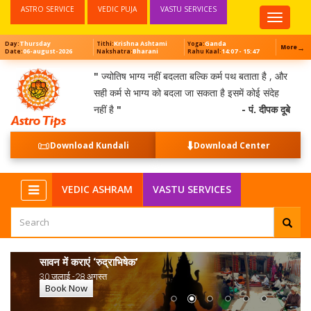
ASTRO SERVICE
VEDIC PUJA
VASTU SERVICES
Top
Menu
Thursday
Krishna Ashtami
Ganda
Day:
Tithi:
Yoga:
→
More
06-august-2026
Bharani
14:07 - 15:47
Date:
Nakshatra:
Rahu Kaal:
"
ज्योतिष भाग्य नहीं बदलता बल्कि कर्म पथ बताता है , और
सही कर्म से भाग्य को बदला जा सकता है इसमें कोई संदेह
नहीं है
"
- पं. दीपक दूबे
📜
⬇️
Download Kundali
Download Center
NEW
VEDIC ASHRAM
VASTU SERVICES
सावन में कराएं ‘रुद्राभिषेक’
30 जुलाई -28 अगस्त
Book Now