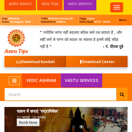
ASTRO SERVICE
VEDIC PUJA
VASTU SERVICES
Top
Menu
Monday
Krishna Dwadashi
Vajra
Day:
Tithi:
Yoga:
→
More
10-august-2026
Ardhra
07:27 - 09:06
Date:
Nakshatra:
Rahu Kaal:
"
ज्योतिष भाग्य नहीं बदलता बल्कि कर्म पथ बताता है , और
सही कर्म से भाग्य को बदला जा सकता है इसमें कोई संदेह
नहीं है
"
- पं. दीपक दूबे
📜
⬇️
Download Kundali
Download Center
NEW
VEDIC ASHRAM
VASTU SERVICES
सावन में कराएं ‘रुद्राभिषेक’
30 जुलाई -28 अगस्त
Book Now