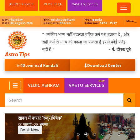
ASTRO SERVICE
VEDIC PUJA
VASTU SERVICES
Top
Menu
Thursday
Krishna Ashtami
Ganda
Day:
Tithi:
Yoga:
→
More
06-august-2026
Bharani
14:07 - 15:47
Date:
Nakshatra:
Rahu Kaal:
"
ज्योतिष भाग्य नहीं बदलता बल्कि कर्म पथ बताता है , और
सही कर्म से भाग्य को बदला जा सकता है इसमें कोई संदेह
नहीं है
"
- पं. दीपक दूबे
📜
⬇️
Download Kundali
Download Center
VEDIC ASHRAM
VASTU SERVICES
सावन में कराएं ‘रुद्राभिषेक’
30 जुलाई -28 अगस्त
Book Now