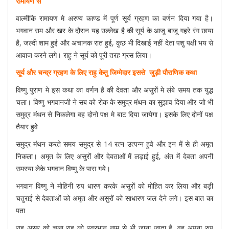
रामायण से
वाल्मीकि रामायण मे अरण्य काण्ड में पूर्ण सूर्य ग्रहण का वर्णन दिया गया है।
भगवान राम और खर के दौरान यह उल्लेख है की सूर्य के आजू बाजू गहरे रंग छाया
है, जल्दी शाम हुई और अचानक रात हुई, कुछ भी दिखाई नहीं देता पशु पक्षी भय से
आवाज करने लगे। राहु ने सूर्य को पूरी तरह ग्रस लिया।
सूर्य और चन्द्र ग्रहण के लिए राहु केतु जिम्मेदार इससे जुड़ी पौराणिक कथा
विष्णु पुराण मे इस कथा का वर्णन है की देवता और असुरों मे लंबे समय तक युद्ध
चला। विष्णु भगवानजी ने सब को रोक के समुद्र मंथन का सुझाव दिया और जो भी
समुद्र मंथन से निकलेगा वह दोनो पक्ष मे बाट दिया जायेगा। इसके लिए दोनों पक्ष
तैयार हुवे
समुद्र मंथन करते समय समुद्र से 14 रत्न उत्पन्न हुवे और इन में से ही अमृत
निकला। अमृत के लिए असुरों और देवताओं में लड़ाई हुई, अंत में देवता अपनी
समस्या लेके भगवान विष्णु के पास गये।
भगवान विष्णु ने मोहिनी रुप धारण करके असुरों को मोहित कर लिया और बड़ी
चतुराई से देवताओं को अमृत और असुरों को साधारण जल देने लगे। इस बात का
पता
राहु असुर को चला राहु को स्वरभानु नाम से भी जाना जाता है, वह अपना रुप