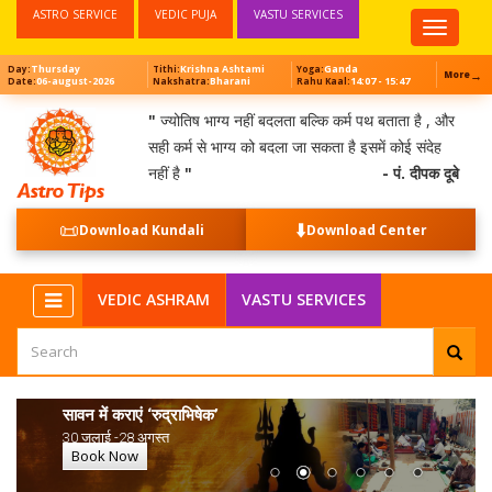
ASTRO SERVICE
VEDIC PUJA
VASTU SERVICES
Top
Menu
Thursday
Krishna Ashtami
Ganda
Day:
Tithi:
Yoga:
→
More
06-august-2026
Bharani
14:07 - 15:47
Date:
Nakshatra:
Rahu Kaal:
"
ज्योतिष भाग्य नहीं बदलता बल्कि कर्म पथ बताता है , और
सही कर्म से भाग्य को बदला जा सकता है इसमें कोई संदेह
नहीं है
"
- पं. दीपक दूबे
📜
⬇️
Download Kundali
Download Center
NEW
VEDIC ASHRAM
VASTU SERVICES
सावन में कराएं ‘रुद्राभिषेक’
30 जुलाई -28 अगस्त
Book Now