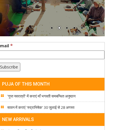
*
Email
PUJA OF THIS MONTH
'गुप्त नवरात्रों' में कराएं माँ भगवती समबन्धित अनुष्ठान
सावन में कराएं 'रुद्राभिषेक' 30 जुलाई से 28 अगस्त
NEW ARRIVALS