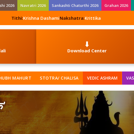
shi 2026
Navratri 2026
Sankashti Chaturthi 2026
Grahan 2026
Tithi:
Krishna Dashami
Nakshatra:
Krittika
⬇️
ali
Download Center
HUBH MAHURT
STOTRA/ CHALISA
VEDIC ASHRAM
VAS
क’