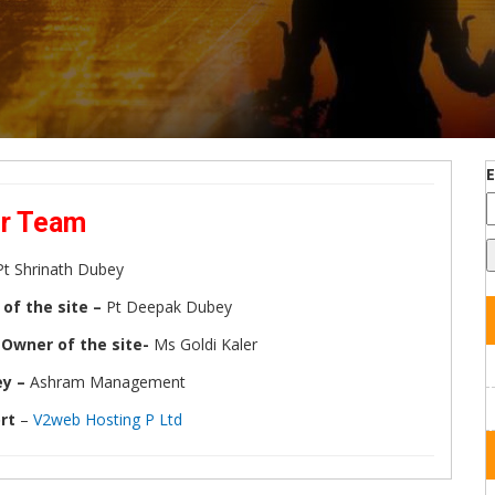
r Team
Pt Shrinath Dubey
of the site –
Pt Deepak Dubey
-Owner of the site-
Ms Goldi Kaler
ey –
Ashram Management
rt
–
V2web Hosting P Ltd