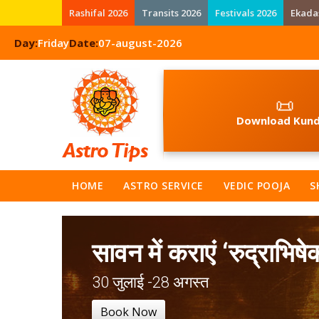
Rashifal 2026
Transits 2026
Festivals 2026
Ekada
Day:
Friday
Date:
07-august-2026
📜
Download Kund
HOME
ASTRO SERVICE
VEDIC POOJA
S
सावन में कराएं ‘रुद्राभिषे
30 जुलाई -28 अगस्त
Book Now