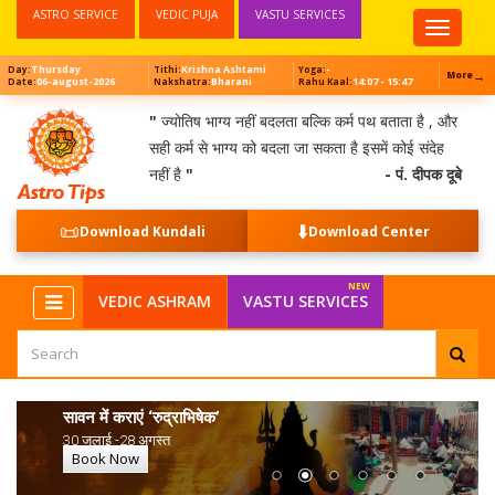
ASTRO SERVICE
VEDIC PUJA
VASTU SERVICES
Top
Menu
Thursday
Krishna Ashtami
-
Day:
Tithi:
Yoga:
→
More
06-august-2026
Bharani
14:07 - 15:47
Date:
Nakshatra:
Rahu Kaal:
"
ज्योतिष भाग्य नहीं बदलता बल्कि कर्म पथ बताता है , और
सही कर्म से भाग्य को बदला जा सकता है इसमें कोई संदेह
नहीं है
"
- पं. दीपक दूबे
📜
⬇️
Download Kundali
Download Center
VEDIC ASHRAM
VASTU SERVICES
सावन में कराएं ‘रुद्राभिषेक’
30 जुलाई -28 अगस्त
Book Now