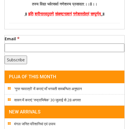
तस्य विद्या भवेत्सर्वा गणेशस्य प्रसादत:।।8।।
॥
इति
श्रीनारदपुराणे
संकष्टनाशनं
गणेशस्तोत्रं
सम्पूर्णम्
॥
*
Email
PUJA OF THIS MONTH
'गुप्त नवरात्रों' में कराएं माँ भगवती समबन्धित अनुष्ठान
सावन में कराएं 'रुद्राभिषेक' 30 जुलाई से 28 अगस्त
NEW ARRIVALS
मंगल जनित परिशानियां एवं उपाय