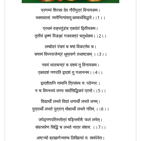
प्रणम्यं शिरसा देव गौरीपुत्रं विनायकम।
भक्तावासं: स्मरैनित्यंमायु:कामार्थसिद्धये।।1।।
प्रथमं वक्रतुंडंच एकदंतं द्वितीयकम।
तृतीयं कृष्णं पिङा्क्षं गजवक्त्रं चतुर्थकम।।2।।
लम्बोदरं पंचमं च षष्ठं विकटमेव च।
सप्तमं विघ्नराजेन्द्रं धूम्रवर्ण तथाष्टकम् ।।3।।
नवमं भालचन्द्रं च दशमं तु विनायकम।
एकादशं गणपतिं द्वादशं तु गजाननम।।4।।
द्वादशैतानि नामानि त्रिसंध्य य: पठेन्नर:।
न च विघ्नभयं तस्य सर्वासिद्धिकरं प्रभो।।5।।
विद्यार्थी लभते विद्यां धनार्थी लभते धनम्।
पुत्रार्थी लभते पुत्रान् मोक्षार्थी लभते गतिम् ।।6।।
जपेद्वगणपतिस्तोत्रं षड्भिर्मासै: फलं लभेत्।
संवत्सरेण सिद्धिं च लभते नात्र संशय: ।।7।।
अष्टभ्यो ब्राह्मणेभ्यश्च लिखित्वां य: समर्पयेत।