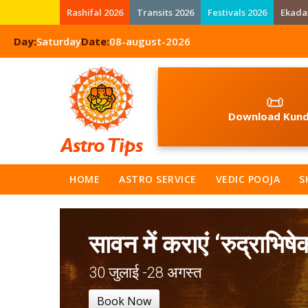
Rashifal 2026
Transits 2026
Festivals 2026
Ekada
Day:
Saturday
Date:
08-august-2026
📜
Download Kund
HOME
ASTRO SERVICE
VEDIC POOJA
S
सावन में कराएं ‘रुद्राभिषे
30 जुलाई -28 अगस्त
Book Now