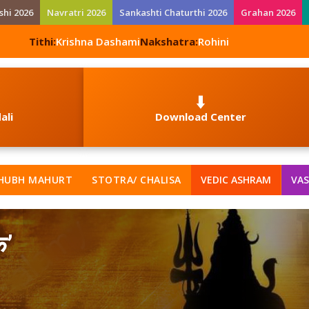
shi 2026
Navratri 2026
Sankashti Chaturthi 2026
Grahan 2026
Tithi:
Krishna Dashami
Nakshatra:
Rohini
⬇️
ali
Download Center
HUBH MAHURT
STOTRA/ CHALISA
VEDIC ASHRAM
VAS
क’