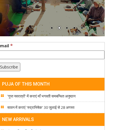
*
Email
PUJA OF THIS MONTH
'गुप्त नवरात्रों' में कराएं माँ भगवती समबन्धित अनुष्ठान
सावन में कराएं 'रुद्राभिषेक' 30 जुलाई से 28 अगस्त
NEW ARRIVALS