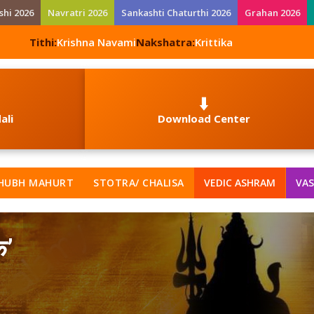
shi 2026
Navratri 2026
Sankashti Chaturthi 2026
Grahan 2026
Tithi:
Krishna Navami
Nakshatra:
Krittika
⬇️
ali
Download Center
HUBH MAHURT
STOTRA/ CHALISA
VEDIC ASHRAM
VAS
क’