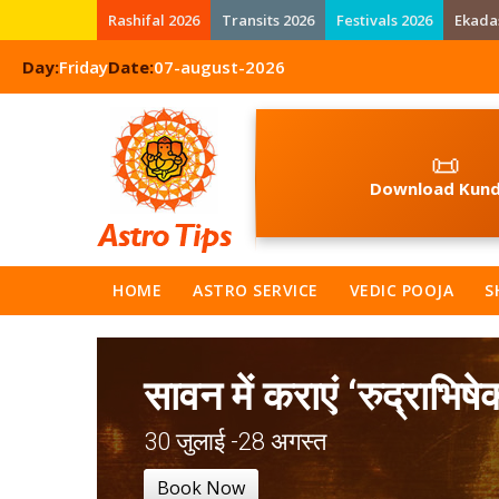
Rashifal 2026
Transits 2026
Festivals 2026
Ekada
Day:
Friday
Date:
07-august-2026
📜
Download Kund
HOME
ASTRO SERVICE
VEDIC POOJA
S
सावन में कराएं ‘रुद्राभिषे
30 जुलाई -28 अगस्त
Book Now