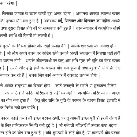
 बना रहेगा |
हेंगे | जिसका जातक के ऊपर काफी बुरा असर पड़ेगा | अचानक आपका स्वास्थ खराब
ने की प्रबल योग बना हुआ है | विशेषकर
मई
,
सितम्बर और दिसम्बर का महीना
आपके
 दूसरा विवाह होने की भी सम्भावना बनी हुई है | कार्य-व्यापार में अत्यधिक संघर्ष
 लम्बी अवधि की बिमारी हो सकती है |
प दूसरों को निष्पक्ष होकर और सही सलाह देंगे | आपके शत्रुओं का विनाश होगा |
गी | जो लोग अपने वचन पर अडिग रहेंगे उनको अच्छी सफलता में निराशा नहीं होगी
ाशा उत्पन्न होगी | आपके जीवनसाथी पर केतु और शनि ग्रह की युति का बेहद खराब
ा है | उसमे और वृद्धि होने का प्रबल योग बना हुआ है तथा बहुत से लोगों के लिए
ापार कर रहे हैं | उनके लिए कार्य-व्यापार में रुकावट उत्पन्न होगी |
व से आपके शत्रुओं का विनाश होगा | कोर्ट-कचहरी के मामले से छुटकारा मिलेगा |
ंगे | आप कठिन से कठिन परिश्रम से नहीं घबराएंगे | अत्यधिक परिश्रम का अच्छा
ाधा का योग बना हुआ है | केतु और शनि के युति के प्रभाव के कारण विवाह इत्यादि में
ट निर्णय नहीं कर पायेंगे |
ारण पढ़ाई करने की इच्छा प्रबल रहेगी, परन्तु आपकी इच्छा पूरी हो इसमें संशय है
के लिए हानिकारक स्थिति बनी हुई है | जो गर्भवती महिलाएँ हैं उनका कष्ट बढ़ेगा |
्न होने का योग बना हुआ है | यदि कुण्डली में कोई दोष है, या कालसर्प दोष पञ्चम