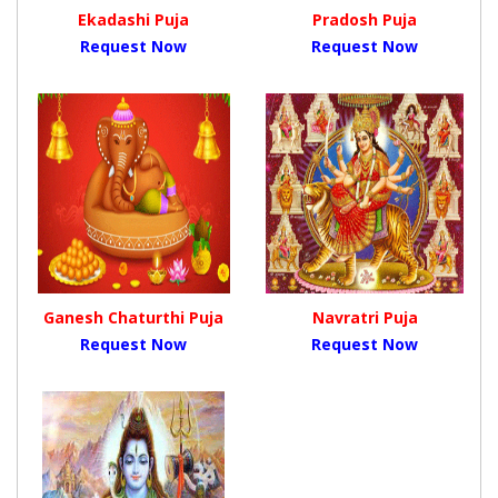
Ekadashi Puja
Pradosh Puja
Request Now
Request Now
Ganesh Chaturthi Puja
Navratri Puja
Request Now
Request Now