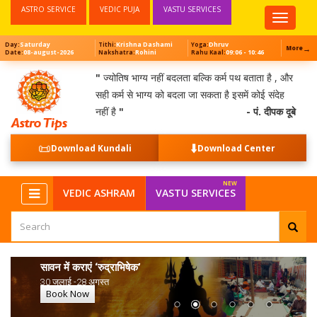
ASTRO SERVICE
VEDIC PUJA
VASTU SERVICES
Top
Menu
Saturday
Krishna Dashami
Dhruv
Day:
Tithi:
Yoga:
→
More
08-august-2026
Rohini
09:06 - 10:46
Date:
Nakshatra:
Rahu Kaal:
"
ज्योतिष भाग्य नहीं बदलता बल्कि कर्म पथ बताता है , और
सही कर्म से भाग्य को बदला जा सकता है इसमें कोई संदेह
नहीं है
"
- पं. दीपक दूबे
📜
⬇️
Download Kundali
Download Center
VEDIC ASHRAM
VASTU SERVICES
सावन में कराएं ‘रुद्राभिषेक’
30 जुलाई -28 अगस्त
Book Now