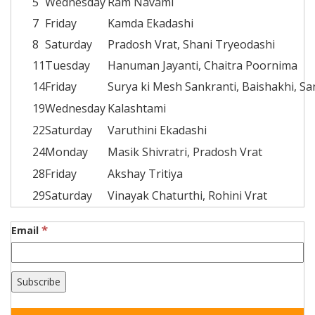
5
Wednesday
Ram Navami
7
Friday
Kamda Ekadashi
8
Saturday
Pradosh Vrat, Shani Tryeodashi
11
Tuesday
Hanuman Jayanti, Chaitra Poornima
14
Friday
Surya ki Mesh Sankranti, Baishakhi, Sa
19
Wednesday
Kalashtami
22
Saturday
Varuthini Ekadashi
24
Monday
Masik Shivratri, Pradosh Vrat
28
Friday
Akshay Tritiya
29
Saturday
Vinayak Chaturthi, Rohini Vrat
*
Email