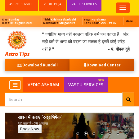
ASTRO SERVICE
VEDIC PUJA
VASTU SERVICES
Top
Menu
Sunday
Krishna Ekadashi
Harshana
Day:
Tithi:
Yoga:
→
More
09-august-2026
Mrigashira
17:26 - 19:06
Date:
Nakshatra:
Rahu Kaal:
"
ज्योतिष भाग्य नहीं बदलता बल्कि कर्म पथ बताता है , और
सही कर्म से भाग्य को बदला जा सकता है इसमें कोई संदेह
नहीं है
"
- पं. दीपक दूबे
📜
⬇️
Download Kundali
Download Center
VEDIC ASHRAM
VASTU SERVICES
सावन में कराएं ‘रुद्राभिषेक’
30 जुलाई -28 अगस्त
Book Now