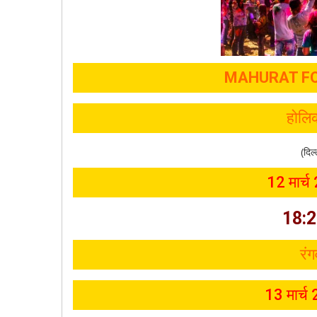
MAHURAT FO
होलि
(दिल
12 मार्च
18:2
रंग
13 मार्च