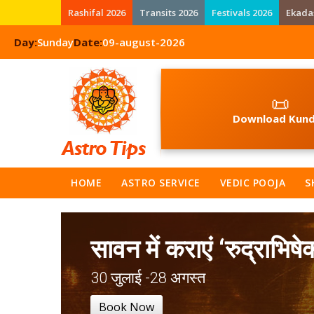
Rashifal 2026
Transits 2026
Festivals 2026
Ekada
Day:
Sunday
Date:
09-august-2026
📜
Download Kund
HOME
ASTRO SERVICE
VEDIC POOJA
S
सावन में कराएं ‘रुद्राभिषे
30 जुलाई -28 अगस्त
Book Now