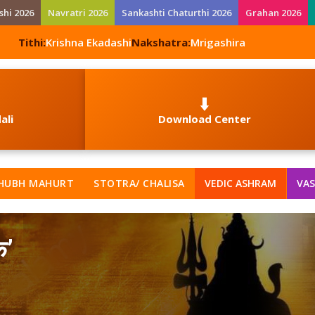
shi 2026
Navratri 2026
Sankashti Chaturthi 2026
Grahan 2026
Tithi:
Krishna Ekadashi
Nakshatra:
Mrigashira
⬇️
ali
Download Center
HUBH MAHURT
STOTRA/ CHALISA
VEDIC ASHRAM
VAS
क’