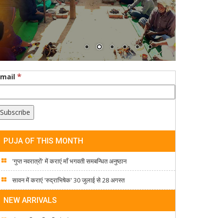
*
Email
PUJA OF THIS MONTH
'गुप्त नवरात्रों' में कराएं माँ भगवती समबन्धित अनुष्ठान
सावन में कराएं 'रुद्राभिषेक' 30 जुलाई से 28 अगस्त
NEW ARRIVALS