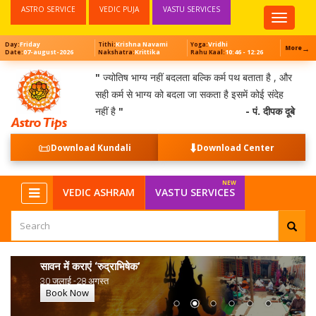
ASTRO SERVICE
VEDIC PUJA
VASTU SERVICES
Top
Menu
Friday
Krishna Navami
Vridhi
Day:
Tithi:
Yoga:
→
More
07-august-2026
Krittika
10:46 - 12:26
Date:
Nakshatra:
Rahu Kaal:
"
ज्योतिष भाग्य नहीं बदलता बल्कि कर्म पथ बताता है , और
सही कर्म से भाग्य को बदला जा सकता है इसमें कोई संदेह
नहीं है
"
- पं. दीपक दूबे
📜
⬇️
Download Kundali
Download Center
VEDIC ASHRAM
VASTU SERVICES
सावन में कराएं ‘रुद्राभिषेक’
30 जुलाई -28 अगस्त
Book Now