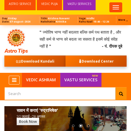
ASTRO SERVICE
VEDIC PUJA
VASTU SERVICES
Top
Menu
Friday
Krishna Navami
Vridhi
Day:
Tithi:
Yoga:
→
More
07-august-2026
Krittika
10:46 - 12:26
Date:
Nakshatra:
Rahu Kaal:
"
ज्योतिष भाग्य नहीं बदलता बल्कि कर्म पथ बताता है , और
सही कर्म से भाग्य को बदला जा सकता है इसमें कोई संदेह
नहीं है
"
- पं. दीपक दूबे
📜
⬇️
Download Kundali
Download Center
NEW
VEDIC ASHRAM
VASTU SERVICES
सावन में कराएं ‘रुद्राभिषेक’
30 जुलाई -28 अगस्त
Book Now