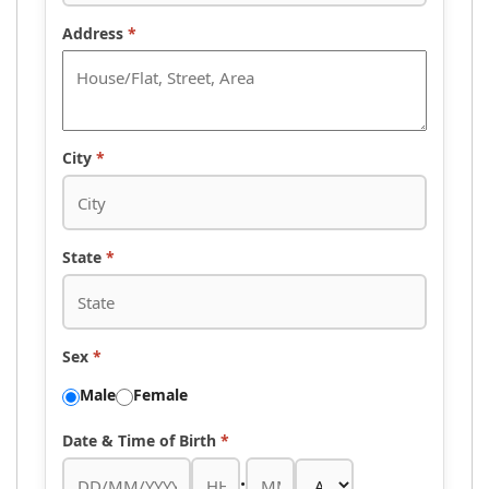
Address
*
City
*
State
*
Sex
*
Male
Female
Date & Time of Birth
*
: