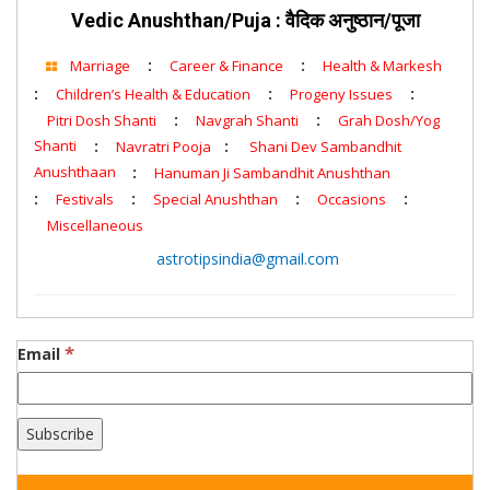
Vedic Anushthan/Puja : वैदिक अनुष्ठान/पूजा
:
:
Marriage
Career & Finance
Health & Markesh
:
:
:
Children’s Health & Education
Progeny Issues
:
:
Pitri Dosh Shanti
Navgrah Shanti
Grah Dosh/Yog
Shanti
:
:
Navratri Pooja
Shani Dev Sambandhit
Anushthaan
:
Hanuman Ji Sambandhit Anushthan
:
:
:
:
Festivals
Special Anushthan
Occasions
Miscellaneous
astrotipsindia@gmail.com
*
Email