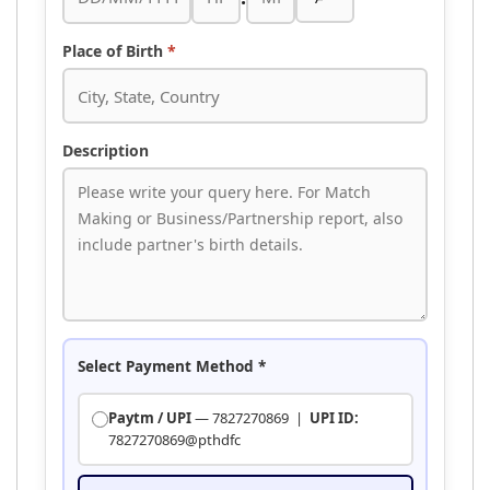
Place of Birth
*
Description
Select Payment Method
*
Paytm / UPI
— 7827270869 |
UPI ID:
7827270869@pthdfc