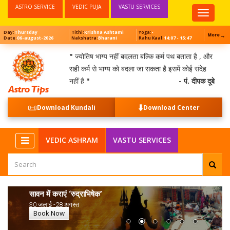
ASTRO SERVICE
VEDIC PUJA
VASTU SERVICES
Top
Menu
Thursday
Krishna Ashtami
-
Day:
Tithi:
Yoga:
→
More
06-august-2026
Bharani
14:07 - 15:47
Date:
Nakshatra:
Rahu Kaal:
"
ज्योतिष भाग्य नहीं बदलता बल्कि कर्म पथ बताता है , और
सही कर्म से भाग्य को बदला जा सकता है इसमें कोई संदेह
नहीं है
"
- पं. दीपक दूबे
📜
⬇️
Download Kundali
Download Center
VEDIC ASHRAM
VASTU SERVICES
सावन में कराएं ‘रुद्राभिषेक’
30 जुलाई -28 अगस्त
Book Now