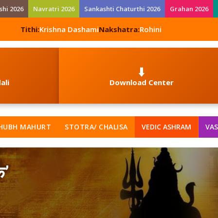
shi 2026
Navratri 2026
Sankashti Chaturthi 2026
Grahan 2026
Tithi:
Krishna Dashami
Nakshatra:
Rohini
⬇️
ali
Download Center
HUBH MAHURT
STOTRA/ CHALISA
VEDIC ASHRAM
VAS
क’