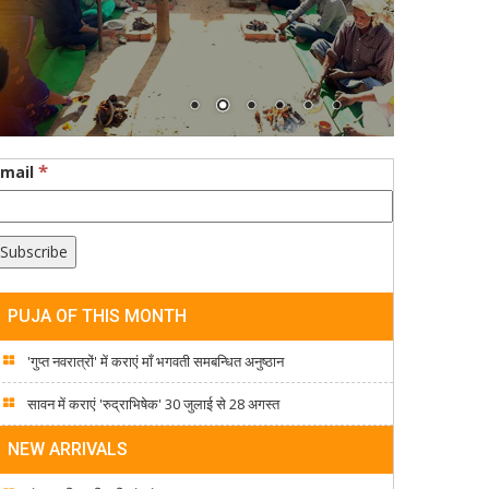
*
Email
PUJA OF THIS MONTH
'गुप्त नवरात्रों' में कराएं माँ भगवती समबन्धित अनुष्ठान
सावन में कराएं 'रुद्राभिषेक' 30 जुलाई से 28 अगस्त
NEW ARRIVALS