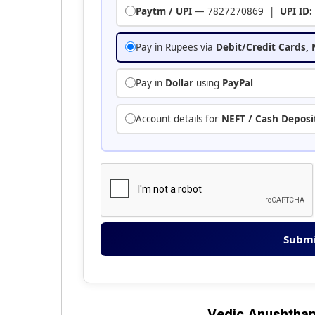
Paytm / UPI
— 7827270869 |
UPI ID:
Pay in Rupees via
Debit/Credit Cards,
Pay in
Dollar
using
PayPal
Account details for
NEFT / Cash Deposi
Submi
Vedic Anushthan/Pu