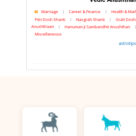
:
:
Marriage
Career & Finance
Health & Ma
:
:
Pitri Dosh Shanti
Navgrah Shanti
Grah Dosh
Anushthaan
:
Hanuman Ji Sambandhit Anushthan
Miscellaneous
astrotip