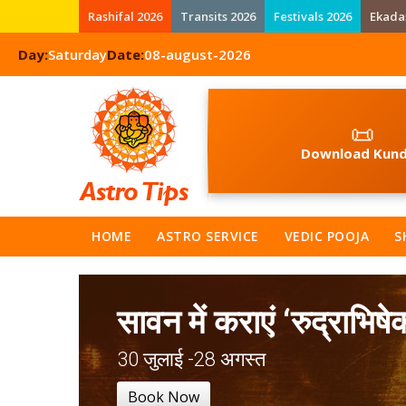
Rashifal 2026
Transits 2026
Festivals 2026
Ekada
Day:
Saturday
Date:
08-august-2026
📜
Download Kund
HOME
ASTRO SERVICE
VEDIC POOJA
S
सावन में कराएं ‘रुद्राभिषे
30 जुलाई -28 अगस्त
Book Now