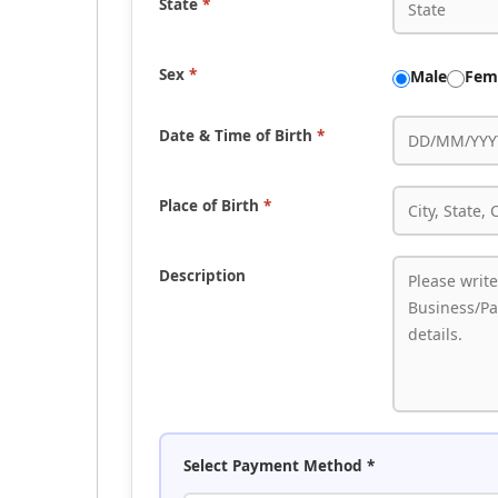
State
*
Sex
*
Male
Fem
Date & Time of Birth
*
Place of Birth
*
Description
Select Payment Method
*