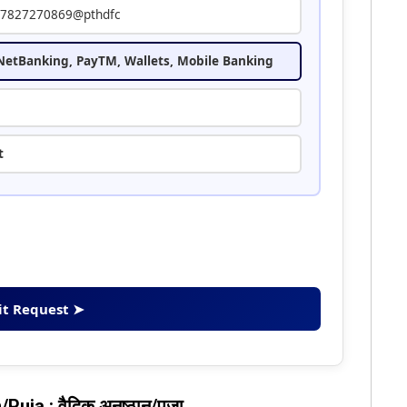
7827270869@pthdfc
 NetBanking, PayTM, Wallets, Mobile Banking
t
t Request ➤
ja : वैदिक अनुष्ठान/पूजा