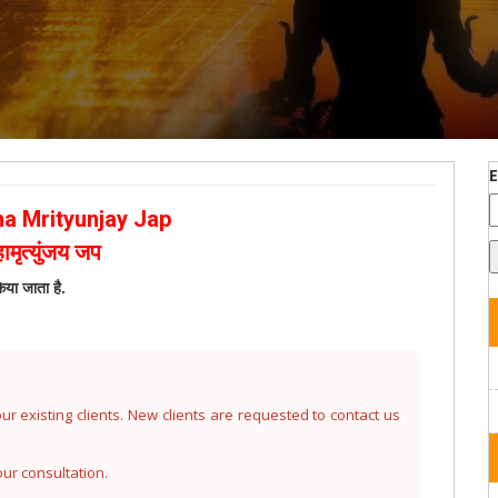
a Mrityunjay Jap
हामृत्युंजय जप
िया जाता है.
r existing clients. New clients are requested to contact us
our consultation.