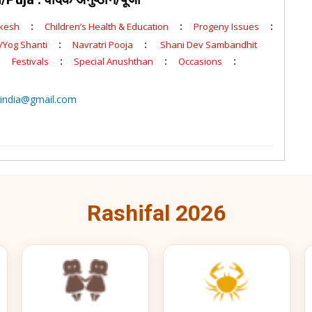
:
:
:
rkesh
Children’s Health & Education
Progeny Issues
:
:
/Yog Shanti
Navratri Pooja
Shani Dev Sambandhit
:
:
:
:
Festivals
Special Anushthan
Occasions
sindia@gmail.com
Rashifal 2026