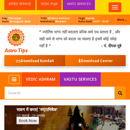
ASTRO SERVICE
VEDIC PUJA
VASTU SERVICES
Top
Menu
Thursday
Krishna Ashtami
Ganda
Day:
Tithi:
Yoga:
→
More
06-august-2026
Bharani
14:07 - 15:47
Date:
Nakshatra:
Rahu Kaal:
"
ज्योतिष भाग्य नहीं बदलता बल्कि कर्म पथ बताता है , और
सही कर्म से भाग्य को बदला जा सकता है इसमें कोई संदेह
नहीं है
"
- पं. दीपक दूबे
📜
⬇️
Download Kundali
Download Center
VEDIC ASHRAM
VASTU SERVICES
सावन में कराएं ‘रुद्राभिषेक’
30 जुलाई -28 अगस्त
Book Now