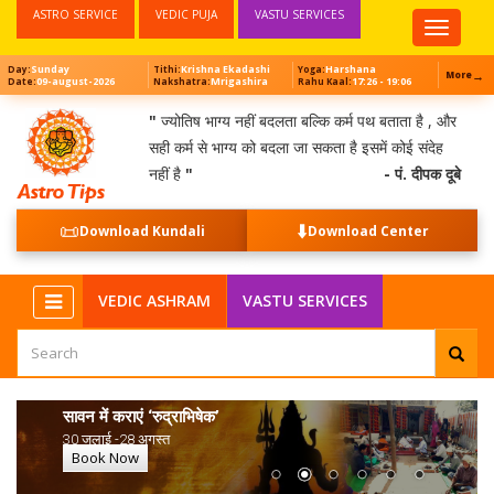
ASTRO SERVICE
VEDIC PUJA
VASTU SERVICES
Top
Menu
Sunday
Krishna Ekadashi
Harshana
Day:
Tithi:
Yoga:
→
More
09-august-2026
Mrigashira
17:26 - 19:06
Date:
Nakshatra:
Rahu Kaal:
"
ज्योतिष भाग्य नहीं बदलता बल्कि कर्म पथ बताता है , और
सही कर्म से भाग्य को बदला जा सकता है इसमें कोई संदेह
नहीं है
"
- पं. दीपक दूबे
📜
⬇️
Download Kundali
Download Center
VEDIC ASHRAM
VASTU SERVICES
सावन में कराएं ‘रुद्राभिषेक’
30 जुलाई -28 अगस्त
Book Now