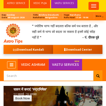
ASTRO SERVICE
VEDIC PUJA
VASTU SERVICES
Top
Menu
Sunday
Krishna Dwadashi
Harshana
Day:
Tithi:
Yoga:
→
More
09-august-2026
Mrigashira
17:26 - 19:06
Date:
Nakshatra:
Rahu Kaal:
"
ज्योतिष भाग्य नहीं बदलता बल्कि कर्म पथ बताता है , और
सही कर्म से भाग्य को बदला जा सकता है इसमें कोई संदेह
नहीं है
"
- पं. दीपक दूबे
📜
⬇️
Download Kundali
Download Center
VEDIC ASHRAM
VASTU SERVICES
सावन में कराएं ‘रुद्राभिषेक’
30 जुलाई -28 अगस्त
Book Now