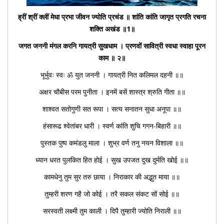
ह्रीं श्रीं क्लीं मेधा प्रभा जीवन ज्योति प्रचंड ॥ शांति कांति जागृत प्रगति रचना
शक्ति अखंड ॥1॥
जगत जननी मंगल करनि गायत्री सुखधाम । प्रणवों सावित्री स्वधा स्वाहा पूरन
काम ॥ २॥
भूर्भुवः स्वः ॐ युत जननी । गायत्री नित कलिमल दहनी ॥॥
अक्षर चौबीस परम पुनीता । इनमें बसें शास्त्र श्रुति गीता ॥॥
शाश्वत सतोगुणी सत रूपा । सत्य सनातन सुधा अनूपा ॥॥
हंसारूढ श्वेतांबर धारी । स्वर्ण कांति शुचि गगन-बिहारी ॥॥
पुस्तक पुष्प कमंडलु माला । शुभ्र वर्ण तनु नयन विशाला ॥॥
ध्यान धरत पुलकित हित होई । सुख उपजत दुख दुर्मति खोई ॥॥
कामधेनु तुम सुर तरु छाया । निराकार की अद्भुत माया ॥॥
तुम्हरी शरण गहै जो कोई । तरै सकल संकट सों सोई ॥॥
सरस्वती लक्ष्मी तुम काली । दिपै तुम्हारी ज्योति निराली ॥॥