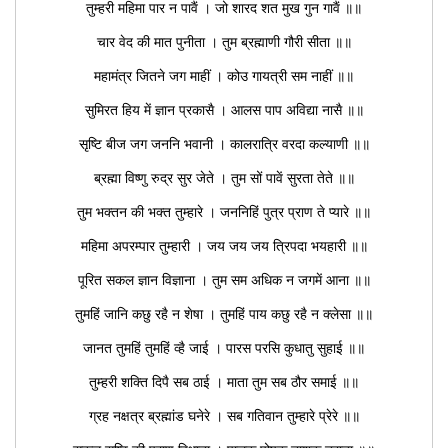
तुम्हरी महिमा पार न पावैं । जो शारद शत मुख गुन गावैं ॥॥
चार वेद की मात पुनीता । तुम ब्रह्माणी गौरी सीता ॥॥
महामंत्र जितने जग माहीं । कोउ गायत्री सम नाहीं ॥॥
सुमिरत हिय में ज्ञान प्रकासै । आलस पाप अविद्या नासै ॥॥
सृष्टि बीज जग जननि भवानी । कालरात्रि वरदा कल्याणी ॥॥
ब्रह्मा विष्णु रुद्र सुर जेते । तुम सों पावें सुरता तेते ॥॥
तुम भक्तन की भक्त तुम्हारे । जननिहिं पुत्र प्राण ते प्यारे ॥॥
महिमा अपरम्पार तुम्हारी । जय जय जय त्रिपदा भयहारी ॥॥
पूरित सकल ज्ञान विज्ञाना । तुम सम अधिक न जगमें आना ॥॥
तुमहिं जानि कछु रहै न शेषा । तुमहिं पाय कछु रहै न क्लेसा ॥॥
जानत तुमहिं तुमहिं व्है जाई । पारस परसि कुधातु सुहाई ॥॥
तुम्हरी शक्ति दिपै सब ठाई । माता तुम सब ठौर समाई ॥॥
ग्रह नक्षत्र ब्रह्मांड घनेरे । सब गतिवान तुम्हारे प्रेरे ॥॥