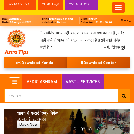
ASTRO SERVICE
VEDIC PUJA
VASTU SERVICES
Top
Menu
Saturday
Krishna Dashami
Dhruv
Day:
Tithi:
Yoga:
→
More
08-august-2026
Rohini
09:06 - 10:46
Date:
Nakshatra:
Rahu Kaal:
"
ज्योतिष भाग्य नहीं बदलता बल्कि कर्म पथ बताता है , और
सही कर्म से भाग्य को बदला जा सकता है इसमें कोई संदेह
नहीं है
"
- पं. दीपक दूबे
📜
⬇️
Download Kundali
Download Center
VEDIC ASHRAM
VASTU SERVICES
सावन में कराएं ‘रुद्राभिषेक’
30 जुलाई -28 अगस्त
Book Now