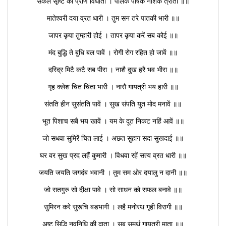
सकल सृष्टि की प्राण विधाता । पालक पोषक नाशक त्राता ॥॥
मातेश्वरी दया व्रत धारी । तुम सन तरे पातकी भारी ॥॥
जापर कृपा तुम्हारी होई । तापर कृपा करें सब कोई ॥॥
मंद बुद्धि ते बुधि बल पावें । रोगी रोग रहित हो जावें ॥॥
दरिद्र मिटै कटै सब पीरा । नाशै दुख हरै भव भीरा ॥॥
गृह क्लेश चित चिंता भारी । नासै गायत्री भय हारी ॥॥
संतति हीन सुसंतति पावें । सुख संपति युत मोद मनावें ॥॥
भूत पिशाच सबै भय खावें । यम के दूत निकट नहिं आवें ॥॥
जो सधवा सुमिरें चित लाई । अछत सुहाग सदा सुखदाई ॥॥
घर वर सुख प्रद लहैं कुमारी । विधवा रहें सत्य व्रत धारी ॥॥
जयति जयति जगदंब भवानी । तुम सम ओर दयालु न दानी ॥॥
जो सतगुरु सो दीक्षा पावे । सो साधन को सफल बनावे ॥॥
सुमिरन करे सुरूचि बडभागी । लहै मनोरथ गृही विरागी ॥॥
अष्ट सिद्धि नवनिधि की दाता । सब समर्थ गायत्री माता ॥॥