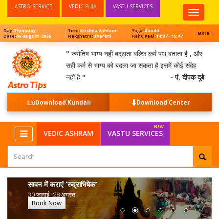
ASTRO SERVICE
VEDIC PUJA
VASTU SERVICES
Top
Menu
Thursday
Krishna Ashtami
Ganda
Day:
Tithi:
Yoga:
→
More
06-august-2026
Bharani
14:07 - 15:47
Date:
Nakshatra:
Rahu Kaal:
"
ज्योतिष भाग्य नहीं बदलता बल्कि कर्म पथ बताता है , और
सही कर्म से भाग्य को बदला जा सकता है इसमें कोई संदेह
नहीं है
"
- पं. दीपक दूबे
📜
⬇️
Download Kundali
Download Center
VEDIC ASHRAM
VASTU SERVICES
सावन में कराएं ‘रुद्राभिषेक’
30 जुलाई -28 अगस्त
Book Now