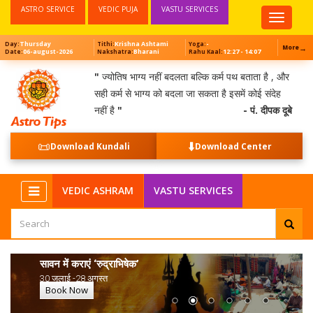
ASTRO SERVICE
VEDIC PUJA
VASTU SERVICES
Top
Menu
Thursday
Krishna Ashtami
-
Day:
Tithi:
Yoga:
→
More
06-august-2026
Bharani
12:27 - 14:07
Date:
Nakshatra:
Rahu Kaal:
"
ज्योतिष भाग्य नहीं बदलता बल्कि कर्म पथ बताता है , और
सही कर्म से भाग्य को बदला जा सकता है इसमें कोई संदेह
नहीं है
"
- पं. दीपक दूबे
📜
⬇️
Download Kundali
Download Center
VEDIC ASHRAM
VASTU SERVICES
सावन में कराएं ‘रुद्राभिषेक’
30 जुलाई -28 अगस्त
Book Now