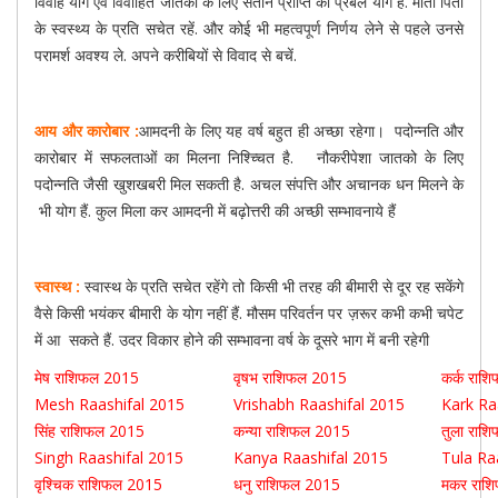
विवाह योग एवं विवाहित जातको के लिए संतान प्राप्ति का प्रबल योग है. माता पिता
के स्वस्थ्य के प्रति सचेत रहें. और कोई भी महत्वपूर्ण निर्णय लेने से पहले उनसे
परामर्श अवश्य ले. अपने करीबियों से विवाद से बचें.
आय और कारोबार :
आमदनी के लिए यह वर्ष बहुत ही अच्छा रहेगा। पदोन्नति और
कारोबार में सफलताओं का मिलना निश्च्चित है. नौकरीपेशा जातको के लिए
पदोन्नति जैसी खुशखबरी मिल सकती है. अचल संपत्ति और अचानक धन मिलने के
भी योग हैं. कुल मिला कर आमदनी में बढ़ोत्तरी की अच्छी सम्भावनाये हैं
स्वास्थ :
स्वास्थ के प्रति सचेत रहेंगे तो किसी भी तरह की बीमारी से दूर रह सकेंगे
वैसे किसी भयंकर बीमारी के योग नहीं हैं. मौसम परिवर्तन पर ज़रूर कभी कभी चपेट
में आ सकते हैं. उदर विकार होने की सम्भावना वर्ष के दूसरे भाग में बनी रहेगी
मेष राशिफल 2015
वृषभ राशिफल 2015
कर्क रा
Mesh Raashifal 2015
Vrishabh Raashifal 2015
Kark Ra
सिंह राशिफल 2015
कन्या राशिफल 2015
तुला राश
Singh Raashifal 2015
Kanya Raashifal 2015
Tula R
वृश्चिक राशिफल 2015
धनु राशिफल 2015
मकर राश