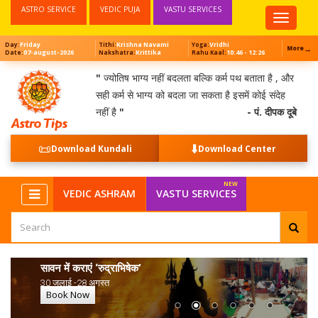
ASTRO SERVICE
VEDIC PUJA
VASTU SERVICES
Top
Menu
Friday
Krishna Navami
Vridhi
Day:
Tithi:
Yoga:
→
More
07-august-2026
Krittika
10:46 - 12:26
Date:
Nakshatra:
Rahu Kaal:
"
ज्योतिष भाग्य नहीं बदलता बल्कि कर्म पथ बताता है , और
सही कर्म से भाग्य को बदला जा सकता है इसमें कोई संदेह
नहीं है
"
- पं. दीपक दूबे
📜
⬇️
Download Kundali
Download Center
VEDIC ASHRAM
VASTU SERVICES
सावन में कराएं ‘रुद्राभिषेक’
30 जुलाई -28 अगस्त
Book Now