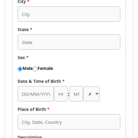
City
*
State
*
Sex
*
Male
Female
Date & Time of Birth
*
:
Place of Birth
*
Description