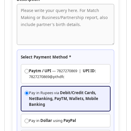
Select Payment Method
*
Paytm / UPI
— 7827270869 |
UPI ID:
7827270869@pthdfc
Pay in Rupees via
Debit/Credit Cards,
NetBanking, PayTM, Wallets, Mobile
Banking
Pay in
Dollar
using
PayPal