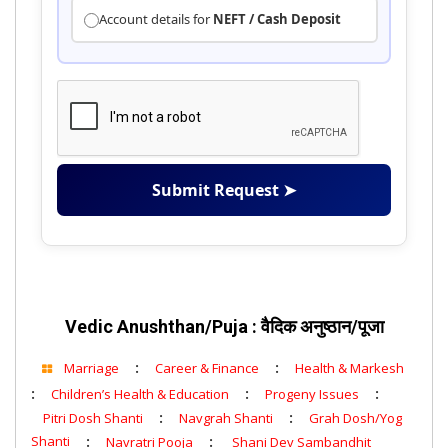
Account details for
NEFT / Cash Deposit
Submit Request ➤
Vedic Anushthan/Puja : वैदिक अनुष्ठान/पूजा
:
:
Marriage
Career & Finance
Health & Markesh
:
:
:
Children’s Health & Education
Progeny Issues
:
:
Pitri Dosh Shanti
Navgrah Shanti
Grah Dosh/Yog
Shanti
:
:
Navratri Pooja
Shani Dev Sambandhit