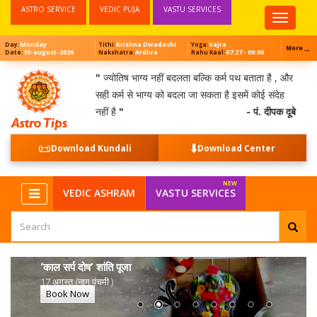
ASTRO SERVICE
VEDIC PUJA
VASTU SERVICES
Top
Menu
Monday
Krishna Dwadashi
Vajra
Day:
Tithi:
Yoga:
→
More
10-august-2026
Ardhra
07:27 - 09:06
Date:
Nakshatra:
Rahu Kaal:
"
ज्योतिष भाग्य नहीं बदलता बल्कि कर्म पथ बताता है , और
सही कर्म से भाग्य को बदला जा सकता है इसमें कोई संदेह
नहीं है
"
- पं. दीपक दूबे
📜
⬇️
Download Kundali
Download Center
VEDIC ASHRAM
VASTU SERVICES
‘काल सर्प दोष’ शांति पूजा
17 अगस्त (नाग पंचमी )
Book Now