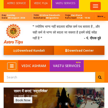
ASTRO SERVICE
VEDIC PUJA
VASTU SERVICES
Top
Menu
Sunday
Krishna Dwadashi
Harshana
Day:
Tithi:
Yoga:
→
More
09-august-2026
Mrigashira
17:26 - 19:06
Date:
Nakshatra:
Rahu Kaal:
"
ज्योतिष भाग्य नहीं बदलता बल्कि कर्म पथ बताता है , और
सही कर्म से भाग्य को बदला जा सकता है इसमें कोई संदेह
नहीं है
"
- पं. दीपक दूबे
📜
⬇️
Download Kundali
Download Center
VEDIC ASHRAM
VASTU SERVICES
सावन में कराएं ‘रुद्राभिषेक’
30 जुलाई -28 अगस्त
Book Now