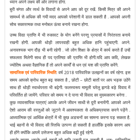
ध्यान अपने लक्ष्य की ओर लगाना होगा.
बुरी संगत और व्यर्थ के विवादों से अपने आप को दूर रखें. किसी मित्र की अपने
सामर्थ्य से अधिक की गयी मदद आपको परेशानी में डाल सकती है . आपको अपनी
सोच सकारत्मक तथा मनोबल ऊंचा बनाये रखना होगा.
उच्च विद्या प्राप्ति में भी रुकावट के योग बनेंगे परन्तु प्रयासों में निरंतरता बनाये
रखनी होगी. आपकी थोड़ी लापरवाही बहुत अधिक हानि पहुंचाएगी. अपने.
अनावश्यक भाग दौड़ भी बनी रहेगी . जो लोग शिक्षा के क्षेत्र में कार्य करते हैं उन्हें
सफलता मिलेगी साथ ही पद प्रतिष्ठा की प्राप्ति भी होगी.यदि आप कवि, लेखक
ज्योतिष अथवा वैज्ञानिक हैं तो अपने कार्यों से धन एवं यश की प्राप्ति करेंगे.
सामाजिक एवं पारिवारिक स्थिति
: वर्ष 2018 पारिवारिक उलझनों का वर्ष रहेगा. इस
समय आपको क्रोध बहुत बढ़ सकता है , छोटी – छोटी बातों पर आप भड़क उठेंगे
साथ ही थोड़ी स्वार्थपरता भी बढ़ेगी. फलस्वरूप मामूली घरेलु झगडे बड़े विवाद में
परिवर्तित हो जायेंगे. परिवार को समय न दे पाना भी विवाद का मुख्यकारण बनेगा .
कुछ व्यावसायिक यात्राएं आपके अपने जीवन साथी से दूरी बनायेंगी. आपको अपने
ऐशो आराम की वस्तुओं को जुटाने में आवश्यकता से अधिकप्रयास करने पड़ेंगे .
आध्यात्मिक एवं आर्थिक क्षेत्रों में भी कुछ अडचनों का सामना करना पड़ सकता है.
भाई बहनों से भी विवाद की स्तिथि उत्पन्न हो सकती है हालाँकि इसके कारण आप
ही होंगे क्योंकि आपमें उत्तेजना बहुत अधिक बढ़ी हुई रहेगी.
आपके कारण आपके भाई बहनों को हानि उठानी पड़ सकती है. अतः. पारिवारिक