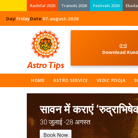
Rashifal 2026
Transits 2026
Festivals 2026
Ekada
Day:
Friday
Date:
07-august-2026
📜
Download Kund
HOME
ASTRO SERVICE
VEDIC POOJA
S
सावन में कराएं ‘रुद्राभिषे
30 जुलाई -28 अगस्त
Book Now