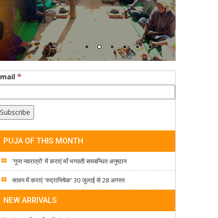
*
Email
PUJA OF THIS MONTH
'गुप्त नवरात्रों' में कराएं माँ भगवती समबन्धित अनुष्ठान
सावन में कराएं 'रुद्राभिषेक' 30 जुलाई से 28 अगस्त
NEW ARRIVALS