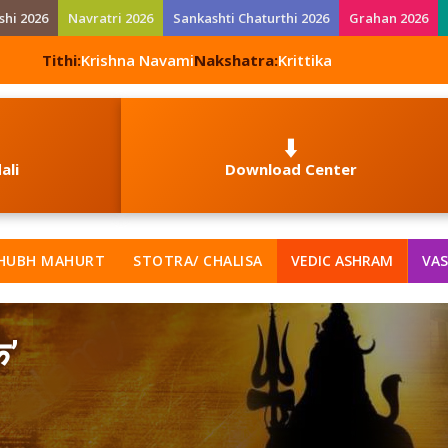
shi 2026
Navratri 2026
Sankashti Chaturthi 2026
Grahan 2026
Tithi:
Krishna Navami
Nakshatra:
Krittika
⬇️
ali
Download Center
HUBH MAHURT
STOTRA/ CHALISA
VEDIC ASHRAM
VAS
क’