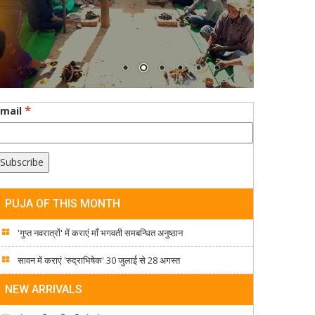
*
Email
PUJA OF THIS MONTH
'गुप्त नवरात्रों' में कराएं माँ भगवती समबन्धित अनुष्ठान
सावन में कराएं 'रुद्राभिषेक' 30 जुलाई से 28 अगस्त
NEW ARRIVALS