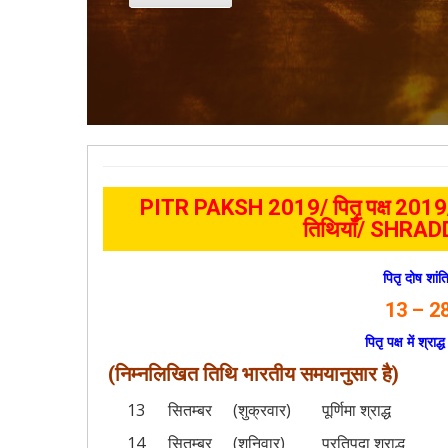
PITR PAKSH 2019/ पितृ पक्ष 201
तिथियाँ/
SHRAD
पितृ दोष शांति
13 – 28
पितृ पक्ष में श्रा
(निम्नलिखित तिथि भारतीय समयानुसार है)
13
सितम्बर
(शुक्रवार)
पूर्णिमा श्राद्ध
14
सितम्बर
(शनिवार)
प्रतिपदा श्राद्ध