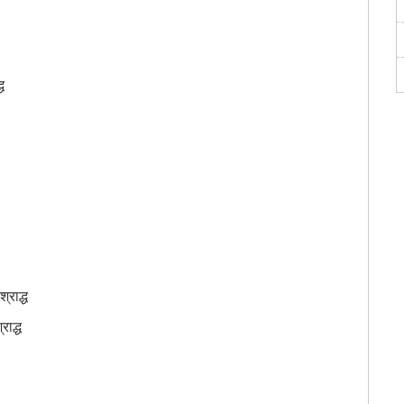
ध
श्राद्ध
राद्ध