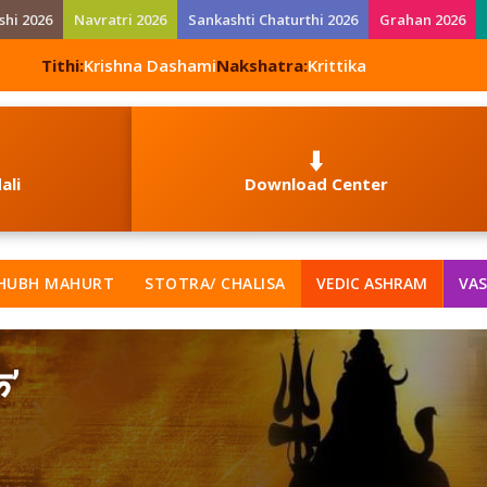
shi 2026
Navratri 2026
Sankashti Chaturthi 2026
Grahan 2026
Tithi:
Krishna Dashami
Nakshatra:
Krittika
⬇️
ali
Download Center
HUBH MAHURT
STOTRA/ CHALISA
VEDIC ASHRAM
VAS
क’