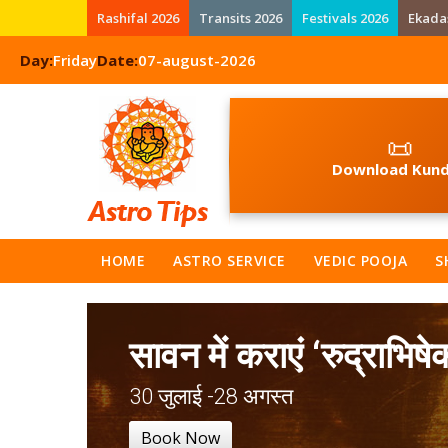
Rashifal 2026
Transits 2026
Festivals 2026
Ekada
Day:
Friday
Date:
07-august-2026
📜
Download Kund
HOME
ASTRO SERVICE
VEDIC POOJA
S
सावन में कराएं ‘रुद्राभिषे
30 जुलाई -28 अगस्त
Book Now