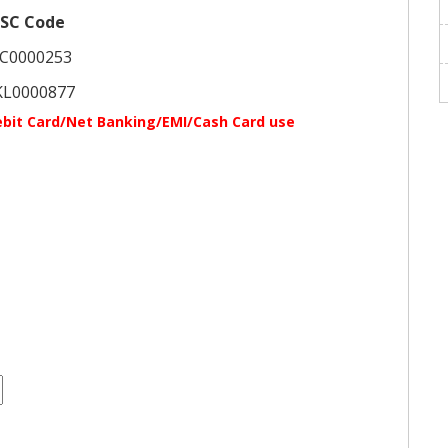
FSC Code
IC0000253
KL0000877
 Debit Card/Net Banking/EMI/Cash Card use