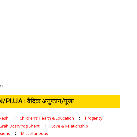
om
JA : वैदिक अनुष्ठान/पूजा
:
:
rkesh
Children’s Health & Education
Progency
:
Grah Dosh/Yog Shanti
Love & Relationship
:
sions
Miscellaneous