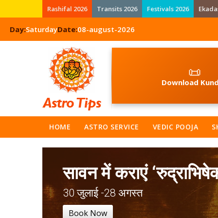
Rashifal 2026
Transits 2026
Festivals 2026
Ekada
Day:
Saturday
Date:
08-august-2026
📜
Download Kund
HOME
ASTRO SERVICE
VEDIC POOJA
S
सावन में कराएं ‘रुद्राभिषे
30 जुलाई -28 अगस्त
Book Now