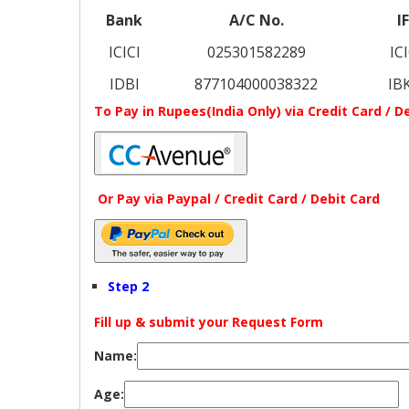
Bank
A/C No.
I
ICICI
025301582289
IC
IDBI
877104000038322
IB
To Pay in Rupees(India Only) via Credit Card /
Or Pay via Paypal / Credit Card / Debit Card
Step 2
Fill up & submit your Request Form
Name:
Age: