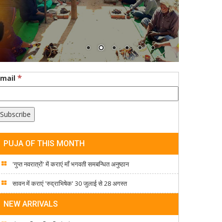
*
Email
PUJA OF THIS MONTH
'गुप्त नवरात्रों' में कराएं माँ भगवती समबन्धित अनुष्ठान
सावन में कराएं 'रुद्राभिषेक' 30 जुलाई से 28 अगस्त
NEW ARRIVALS