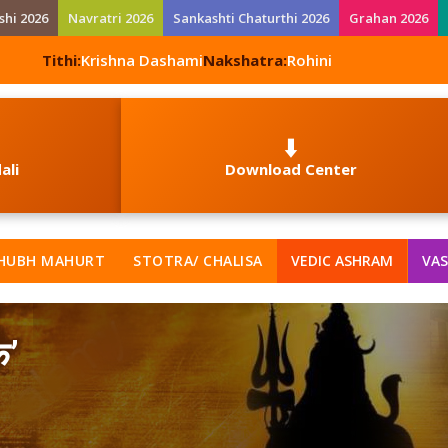
shi 2026
Navratri 2026
Sankashti Chaturthi 2026
Grahan 2026
Tithi:
Krishna Dashami
Nakshatra:
Rohini
⬇️
ali
Download Center
HUBH MAHURT
STOTRA/ CHALISA
VEDIC ASHRAM
VAS
क’