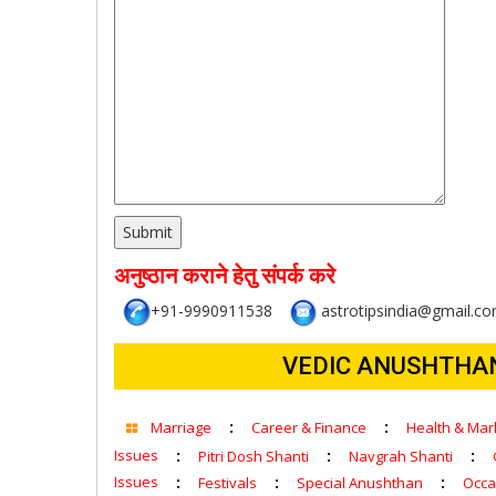
अनुष्ठान कराने हेतु संपर्क करे
+91-9990911538
astrotipsindia@gmail.c
VEDIC ANUSHTHAN/PU
:
:
Marriage
Career & Finance
Health & Ma
Issues
:
:
:
Pitri Dosh Shanti
Navgrah Shanti
Issues
:
:
:
Festivals
Special Anushthan
Occa