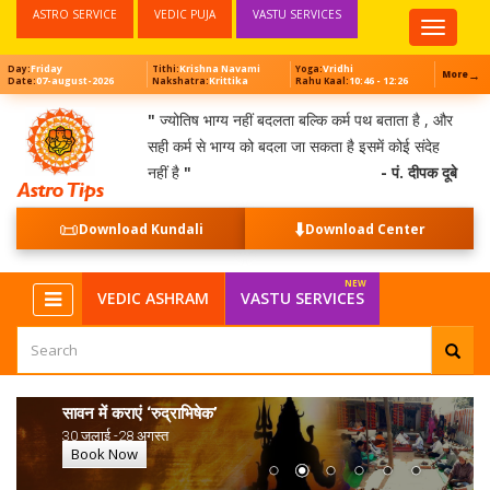
ASTRO SERVICE
VEDIC PUJA
VASTU SERVICES
Top
Menu
Friday
Krishna Navami
Vridhi
Day:
Tithi:
Yoga:
→
More
07-august-2026
Krittika
10:46 - 12:26
Date:
Nakshatra:
Rahu Kaal:
"
ज्योतिष भाग्य नहीं बदलता बल्कि कर्म पथ बताता है , और
सही कर्म से भाग्य को बदला जा सकता है इसमें कोई संदेह
नहीं है
"
- पं. दीपक दूबे
📜
⬇️
Download Kundali
Download Center
VEDIC ASHRAM
VASTU SERVICES
सावन में कराएं ‘रुद्राभिषेक’
30 जुलाई -28 अगस्त
Book Now