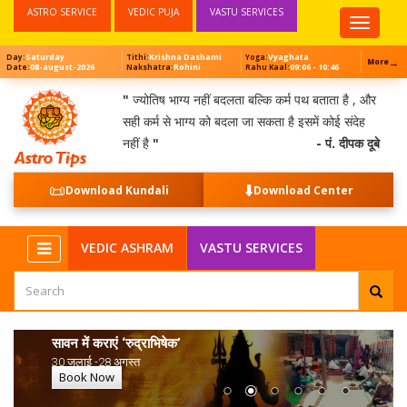
ASTRO SERVICE
VEDIC PUJA
VASTU SERVICES
Top
Menu
Saturday
Krishna Dashami
Vyaghata
Day:
Tithi:
Yoga:
→
More
08-august-2026
Rohini
09:06 - 10:46
Date:
Nakshatra:
Rahu Kaal:
"
ज्योतिष भाग्य नहीं बदलता बल्कि कर्म पथ बताता है , और
सही कर्म से भाग्य को बदला जा सकता है इसमें कोई संदेह
नहीं है
"
- पं. दीपक दूबे
📜
⬇️
Download Kundali
Download Center
VEDIC ASHRAM
VASTU SERVICES
सावन में कराएं ‘रुद्राभिषेक’
30 जुलाई -28 अगस्त
Book Now