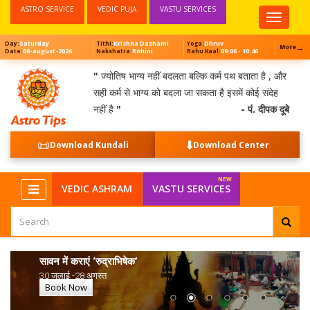
ASTRO SERVICE
VEDIC PUJA
VASTU SERVICES
Top
Menu
Saturday
Krishna Dashami
Dhruv
Day:
Tithi:
Yoga:
→
More
08-august-2026
Rohini
09:06 - 10:46
Date:
Nakshatra:
Rahu Kaal:
"
ज्योतिष भाग्य नहीं बदलता बल्कि कर्म पथ बताता है , और
सही कर्म से भाग्य को बदला जा सकता है इसमें कोई संदेह
नहीं है
"
- पं. दीपक दूबे
📜
⬇️
Download Kundali
Download Center
VEDIC ASHRAM
VASTU SERVICES
सावन में कराएं ‘रुद्राभिषेक’
30 जुलाई -28 अगस्त
Book Now