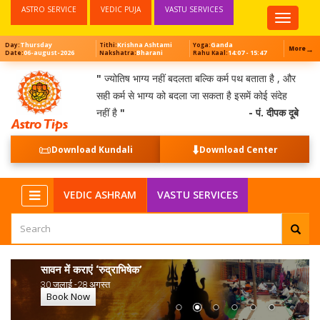
ASTRO SERVICE
VEDIC PUJA
VASTU SERVICES
Top
Menu
Thursday
Krishna Ashtami
Ganda
Day:
Tithi:
Yoga:
→
More
06-august-2026
Bharani
14:07 - 15:47
Date:
Nakshatra:
Rahu Kaal:
"
ज्योतिष भाग्य नहीं बदलता बल्कि कर्म पथ बताता है , और
सही कर्म से भाग्य को बदला जा सकता है इसमें कोई संदेह
नहीं है
"
- पं. दीपक दूबे
📜
⬇️
Download Kundali
Download Center
VEDIC ASHRAM
VASTU SERVICES
सावन में कराएं ‘रुद्राभिषेक’
30 जुलाई -28 अगस्त
Book Now