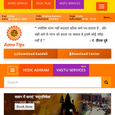
ASTRO SERVICE
VEDIC PUJA
VASTU SERVICES
Top
Menu
Friday
Krishna Navami
Vridhi
Day:
Tithi:
Yoga:
→
More
07-august-2026
Krittika
10:46 - 12:26
Date:
Nakshatra:
Rahu Kaal:
"
ज्योतिष भाग्य नहीं बदलता बल्कि कर्म पथ बताता है , और
सही कर्म से भाग्य को बदला जा सकता है इसमें कोई संदेह
नहीं है
"
- पं. दीपक दूबे
📜
⬇️
Download Kundali
Download Center
NEW
VEDIC ASHRAM
VASTU SERVICES
सावन में कराएं ‘रुद्राभिषेक’
30 जुलाई -28 अगस्त
Book Now