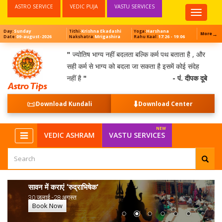
ASTRO SERVICE
VEDIC PUJA
VASTU SERVICES
Top
Menu
Sunday
Krishna Ekadashi
Harshana
Day:
Tithi:
Yoga:
→
More
09-august-2026
Mrigashira
17:26 - 19:06
Date:
Nakshatra:
Rahu Kaal:
"
ज्योतिष भाग्य नहीं बदलता बल्कि कर्म पथ बताता है , और
सही कर्म से भाग्य को बदला जा सकता है इसमें कोई संदेह
नहीं है
"
- पं. दीपक दूबे
📜
⬇️
Download Kundali
Download Center
VEDIC ASHRAM
VASTU SERVICES
सावन में कराएं ‘रुद्राभिषेक’
30 जुलाई -28 अगस्त
Book Now