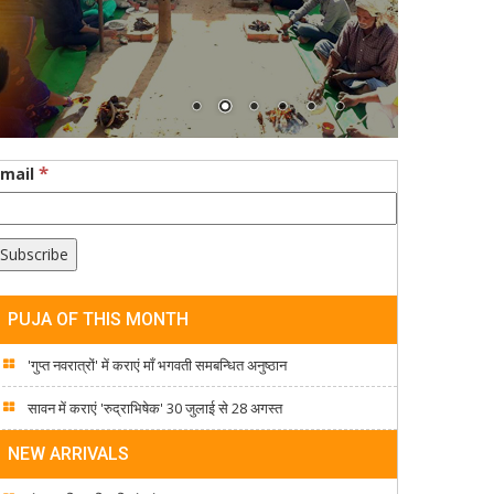
*
Email
PUJA OF THIS MONTH
'गुप्त नवरात्रों' में कराएं माँ भगवती समबन्धित अनुष्ठान
सावन में कराएं 'रुद्राभिषेक' 30 जुलाई से 28 अगस्त
NEW ARRIVALS