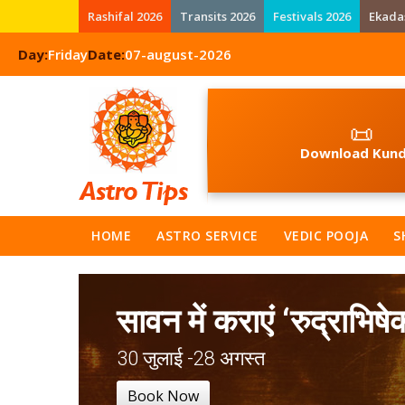
Rashifal 2026
Transits 2026
Festivals 2026
Ekada
Day:
Friday
Date:
07-august-2026
📜
Download Kund
HOME
ASTRO SERVICE
VEDIC POOJA
S
सावन में कराएं ‘रुद्राभिषे
30 जुलाई -28 अगस्त
Book Now