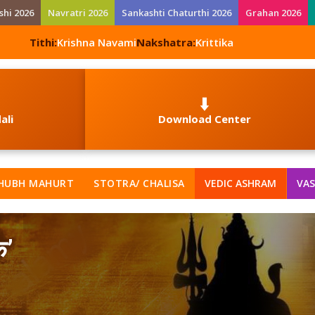
shi 2026
Navratri 2026
Sankashti Chaturthi 2026
Grahan 2026
Tithi:
Krishna Navami
Nakshatra:
Krittika
⬇️
ali
Download Center
HUBH MAHURT
STOTRA/ CHALISA
VEDIC ASHRAM
VAS
क’