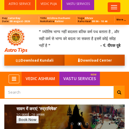
ASTRO SERVICE
VEDIC PUJA
VASTU SERVICES
Top
Menu
Saturday
Krishna Dashami
Dhruv
Day:
Tithi:
Yoga:
→
More
08-august-2026
Rohini
09:06 - 10:46
Date:
Nakshatra:
Rahu Kaal:
"
ज्योतिष भाग्य नहीं बदलता बल्कि कर्म पथ बताता है , और
सही कर्म से भाग्य को बदला जा सकता है इसमें कोई संदेह
नहीं है
"
- पं. दीपक दूबे
📜
⬇️
Download Kundali
Download Center
VEDIC ASHRAM
VASTU SERVICES
सावन में कराएं ‘रुद्राभिषेक’
30 जुलाई -28 अगस्त
Book Now