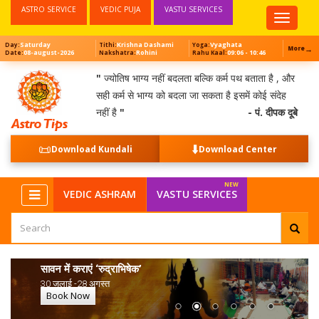
ASTRO SERVICE
VEDIC PUJA
VASTU SERVICES
Top
Menu
Saturday
Krishna Dashami
Vyaghata
Day:
Tithi:
Yoga:
→
More
08-august-2026
Rohini
09:06 - 10:46
Date:
Nakshatra:
Rahu Kaal:
"
ज्योतिष भाग्य नहीं बदलता बल्कि कर्म पथ बताता है , और
सही कर्म से भाग्य को बदला जा सकता है इसमें कोई संदेह
नहीं है
"
- पं. दीपक दूबे
📜
⬇️
Download Kundali
Download Center
VEDIC ASHRAM
VASTU SERVICES
सावन में कराएं ‘रुद्राभिषेक’
30 जुलाई -28 अगस्त
Book Now