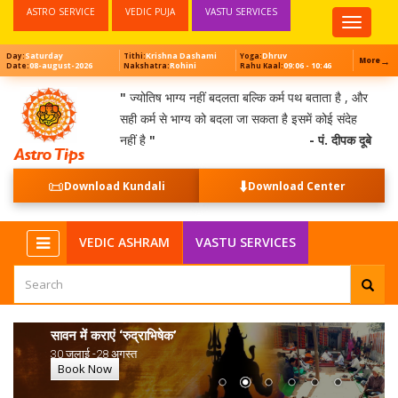
ASTRO SERVICE
VEDIC PUJA
VASTU SERVICES
Top
Menu
Saturday
Krishna Dashami
Dhruv
Day:
Tithi:
Yoga:
→
More
08-august-2026
Rohini
09:06 - 10:46
Date:
Nakshatra:
Rahu Kaal:
"
ज्योतिष भाग्य नहीं बदलता बल्कि कर्म पथ बताता है , और
सही कर्म से भाग्य को बदला जा सकता है इसमें कोई संदेह
नहीं है
"
- पं. दीपक दूबे
📜
⬇️
Download Kundali
Download Center
VEDIC ASHRAM
VASTU SERVICES
सावन में कराएं ‘रुद्राभिषेक’
30 जुलाई -28 अगस्त
Book Now