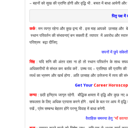
– बहनों को सुख की प्राप्ति होगी और वृद्धि भी . बचत में बाधा आयेगी औ
पितृ पक्ष में
कर्क
: मन व्यग्र रहेगा और कुछ द्वन्द भी . इस माह आपको उत्साह और बेचै
स्थान परिवर्तन की संभावनाएं बन सकती हैं. व्यापार में अवरोध और स्वास्
परिश्रम बढ़ा दीजिए.
सपनों में छुपे संके
सिंह
: यदि शनि की अंतर दशा ना हो तो स्थान परिवर्तन के साथ सफलता
अधिकारीयों से संभल कर बर्ताव करें . उच्च पद – प्रतिष्ठा की प्राप्ति की 
व्यर्थ का भ्रमण और खर्च होगा . अति उत्साह और उत्तेजना में व्यय की सं
Get Your
Career Horosco
कन्या
: छठी इन्द्रिय जागृत रहेगी. बौद्धिक क्षमता में वृद्धि और कुछ 
सफलता के लिए अधिक प्रयास करने होंगे . खर्च के बल पर आय में वृद्धि का
रखें , प्रेम सम्बन्ध बेहतर होंगे परन्तु विवाह में बाधा बनेगी.
वैवाहिक समस्या हेतु
“माँ कात्य
तुला
: व्यापार करने वालो को विशेष लाभ , यदि एक से अधक कार्य करना 