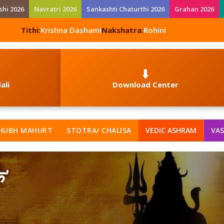
shi 2026
Navratri 2026
Sankashti Chaturthi 2026
Grahan 2026
Tithi:
Krishna Dashami
Nakshatra:
Rohini
⬇️
ali
Download Center
HUBH MAHURT
STOTRA/ CHALISA
VEDIC ASHRAM
VAS
क’