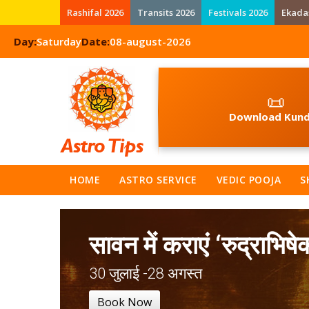
Rashifal 2026
Transits 2026
Festivals 2026
Ekada
Day:
Saturday
Date:
08-august-2026
📜
Download Kund
HOME
ASTRO SERVICE
VEDIC POOJA
S
सावन में कराएं ‘रुद्राभिषे
30 जुलाई -28 अगस्त
Book Now