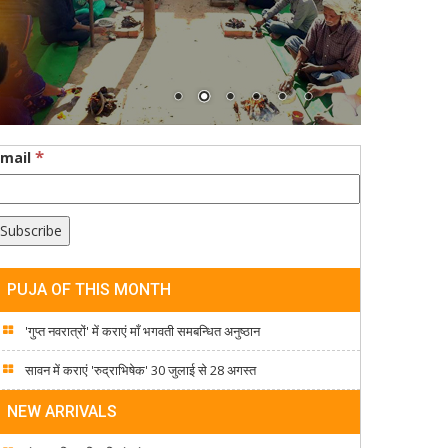
*
Email
PUJA OF THIS MONTH
'गुप्त नवरात्रों' में कराएं माँ भगवती समबन्धित अनुष्ठान
सावन में कराएं 'रुद्राभिषेक' 30 जुलाई से 28 अगस्त
NEW ARRIVALS