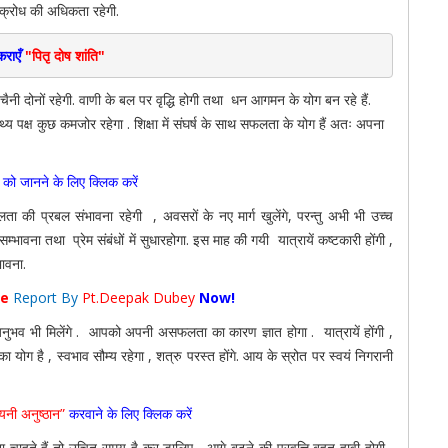
र क्रोध की अधिकता रहेगी.
 कराएँ 
"पितृ दोष शांति"
नी दोनों रहेगी. वाणी के बल पर वृद्धि होगी तथा धन आगमन के योग बन रहे हैं.
थ्य पक्ष कुछ कमजोर रहेगा . शिक्षा में संघर्ष के साथ सफलता के योग हैं अतः अपना
तों को जानने के लिए क्लिक करें
 की प्रबल संभावना रहेगी , अवसरों के नए मार्ग खुलेंगे, परन्तु अभी भी उच्च
सम्भावना तथा प्रेम संबंधों में सुधारहोगा. इस माह की गयी यात्रायें कष्टकारी होंगी ,
भावना.
pe
Report By
Pt.Deepak Dubey
Now!
नए अनुभव भी मिलेंगे . आपको अपनी असफलता का कारण ज्ञात होगा . यात्रायें होंगी ,
 योग है , स्वभाव सौम्य रहेगा , शत्रु परस्त होंगे. आय के स्रोत पर स्वयं निगरानी
ायनी अनुष्ठान”
करवाने के लिए क्लिक करें
चाहते हैं तो उचित समय है कर डालिए , आगे बढ़ने की प्रवृत्ति बहुत हावी होगी .