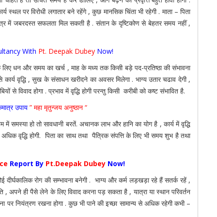
्य स्थल पर विरोधी लगातार बने रहेंगे , कुछ मानसिक चिंता भी रहेगी . माता – पिता
्षेत्र में जबरदस्त सफलता मिल सकती है . संतान के दृष्टिकोण से बेहतर समय नहीं ,
ltancy With
Pt. Deepak Dubey
Now!
/समाज के लिए धन और समय का खर्च , माह के मध्य तक किसी बड़े पद-प्रतिष्ठा की संभावना
 कार्य वृद्धि , सुख के संसाधन खरीदने का अवसर मिलेगा . भाग्य उतार चढाव देगी ,
यों से विवाद होगा . प्रभाव में वृद्धि होगी परन्तु किसी करीबी को कष्ट संभावित है.
कमात्र उपाय
” महा मृतुन्जय अनुष्ठान “
 में समस्या हो तो सावधानी बरतें. अचानक लाभ और हानि का योग है , कार्य में वृद्धि
ुत अधिक वृद्धि होगी. पिता का साथ तथा पैत्रिक संपत्ति के लिए भी समय शुभ है तथा
nce
Report By
Pt.Deepak Dubey
Now!
 कोई दीर्घकालिक रोग की सम्भावना बनेगी . भाग्य और कर्म लड़खड़ा रहे हैं सतर्क रहें ,
ति , अपने ही पैसे लेने के लिए विवाद करना पड़ सकता है , यात्रा या स्थान परिवर्तन
तेजना पर नियंत्रण रखना होगा . कुछ भी पाने की इच्छा सामान्य से अधिक रहेगी कभी –