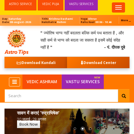
ASTRO SERVICE
VEDIC PUJA
VASTU SERVICES
Top
Menu
Saturday
Krishna Dashami
Dhruv
Day:
Tithi:
Yoga:
→
More
08-august-2026
Rohini
09:06 - 10:46
Date:
Nakshatra:
Rahu Kaal:
"
ज्योतिष भाग्य नहीं बदलता बल्कि कर्म पथ बताता है , और
सही कर्म से भाग्य को बदला जा सकता है इसमें कोई संदेह
नहीं है
"
- पं. दीपक दूबे
📜
⬇️
Download Kundali
Download Center
NEW
VEDIC ASHRAM
VASTU SERVICES
सावन में कराएं ‘रुद्राभिषेक’
30 जुलाई -28 अगस्त
Book Now